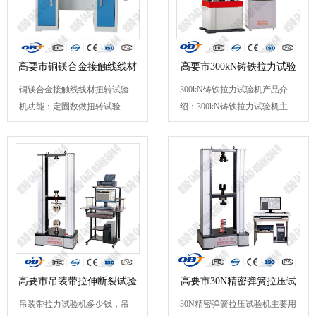
高要市铜镁合金接触线线材
高要市300kN铸铁拉力试验
铜镁合金接触线线材扭转试验
300kN铸铁拉力试验机产品介
扭
机
机功能：定圈数做扭转试验定
绍：300kN铸铁拉力试验机主要
圈数扭转试验后反向扭转...
对铸铁、球墨铸铁、灰铸铁、...
高要市吊装带拉伸断裂试验
高要市30N精密弹簧拉压试
吊装带拉力试验机多少钱，吊
30N精密弹簧拉压试验机主要用
机
验机