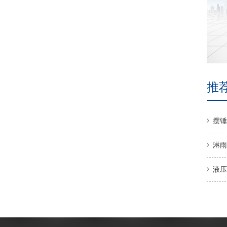
位移等闭环控制。测量参数v试验力（kN）:10/20/30；v试验
机级别：0.5级；v试验力有效测量范围：0.4%-100%F.S；v试
验力测量精度：优于≤±0.5%；v位移测量分辨力：0.4μm；v位
移测量精度：优于≤±0.5%；v电子引伸计测...
推
摆锤
淋雨
液压