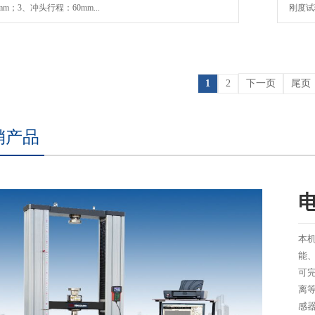
0mm；3、冲头行程：60mm...
刚度试
1
2
下一页
尾页
销产品
本
能
可
离
感