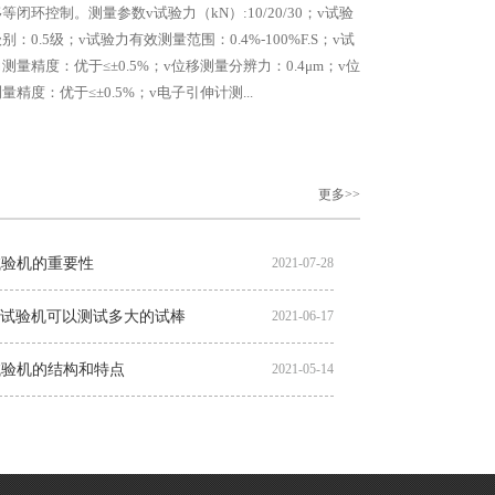
等闭环控制。测量参数v试验力（kN）:10/20/30；v试验
别：0.5级；v试验力有效测量范围：0.4%-100%F.S；v试
测量精度：优于≤±0.5%；v位移测量分辨力：0.4μm；v位
量精度：优于≤±0.5%；v电子引伸计测...
更多>>
试验机的重要性
2021-07-28
拉伸试验机可以测试多大的试棒
2021-06-17
试验机的结构和特点
2021-05-14