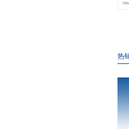
10
热
微机控制电子万能试验
本机是测试各种材料及其制品物理性能、机械性能、工艺性
能、结构性能及内外缺陷的重要仪器设备。选配对应夹具后
可完成对金属或非金属材料的拉伸、压缩、弯曲、剪切、剥
离等类型的试验；采用高精度测力传感器、高分辨率位移传
感器确保精准测量；具有等速率加荷、等速率变形、等速率