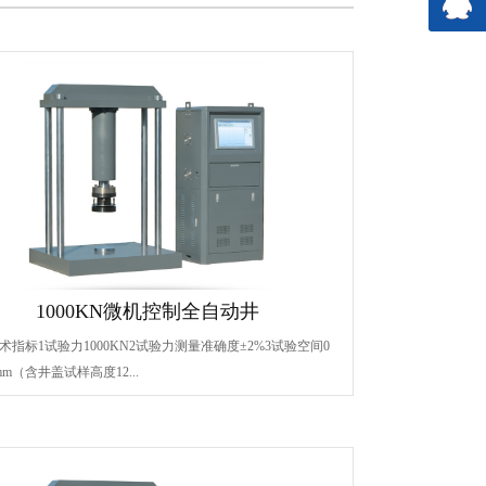
1000KN微机控制全自动井
术指标1试验力1000KN2试验力测量准确度±2%3试验空间0
mm（含井盖试样高度12...