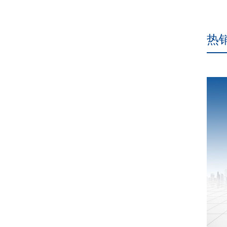
热
微机控制电子万能试验
本机是测试各种材料及其制品物理性能、机械性能、工艺性
能、结构性能及内外缺陷的重要仪器设备。选配对应夹具后
可完成对金属或非金属材料的拉伸、压缩、弯曲、剪切、剥
离等类型的试验；采用高精度测力传感器、高分辨率位移传
感器确保精准测量；具有等速率加荷、等速率变形、等速率
位移等闭环控制。测量参数v试验力（kN）:10/20/30；v试验
机级别：0.5级；v试验力有效测量范围：0.4%-100%F.S；v试
验力测量精度：优于≤±0.5%；v位移测量分辨力：0.4μm；v位
移测量精度：优于≤±0.5%；v电子引伸计测...