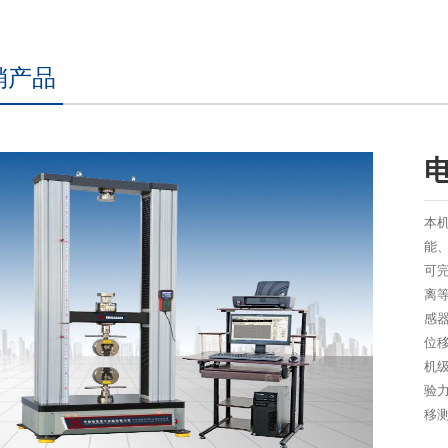
销产品
本
能
可
离
感
位移
机级
验力
移测