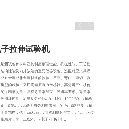
电子拉伸试验机
机是测试各种材料及其制品物理性能、机械性能、工艺性
、结构性能及内外缺陷的重要仪器设备。选配对应夹具后
完成对金属或非金属材料的拉伸、压缩、弯曲、剪切、剥
等类型的试验；采用高精度测力传感器、高分辨率位移传
器确保精准测量；具有等速率加荷、等速率变形、等速率
等闭环控制。测量参数v试验力（kN）:10/20/30；v试验
别：0.5级；v试验力有效测量范围：0.4%-100%F.S；v试
测量精度：优于≤±0.5%；v位移测量分辨力：0.4μm；v位
量精度：优于≤±0.5%；v电子引伸计测...