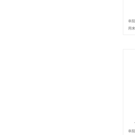
阜
用来
阜阳