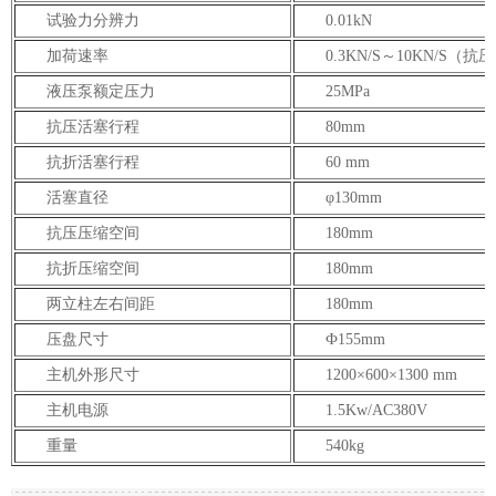
试验力分辨力
0.01kN
加荷速率
0.3KN/S～10KN/S（抗压
液压泵额定压力
25MPa
抗压活塞行程
80mm
抗折活塞行程
60 mm
活塞直径
φ130mm
抗压压缩空间
180mm
抗折压缩空间
180mm
两立柱左右间距
180mm
压盘尺寸
Ф155mm
主机外形尺寸
1200×600×1300 mm
主机电源
1.5Kw/AC380V
重量
540kg