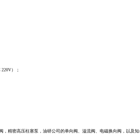
C 220V）；
O比例控制阀，精密高压柱塞泵，油研公司的单向阀、溢流阀、电磁换向阀，以