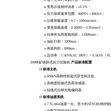
u 变形示值相对误差：±0.5%；
u 应力加荷速率范围：400N/s～40kN/s；
u 位移加载速度：0.1～100mm/min；
u 变形加载速度：0.00005～0.05mm/S；
u 拉伸夹头间有效间距：12000mm；
u 油缸行程：1000mm；
u 有效跨距：800mm；
u 总功率：5.5kVA(AC 380V）+ 0.5kVA（A
200吨矿链卧式拉力试验机
产品标准配置
Ø
标准
主机
u 600kN高刚性框架式双空间主机。
u 高精度轮辐式负荷传感器。
u 拉线式位移光电编码器。
Ø
标准油源系统
u 7.5L/min油源一台。意大利ATS
u 全数字闭环
控制系统
；