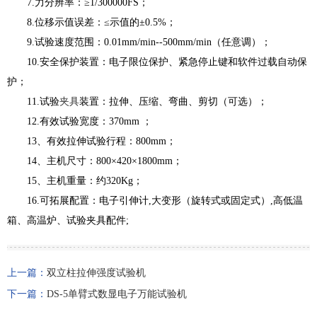
7.力分辨率：≥1/300000FS；
8.位移示值误差：≤示值的±0.5%；
9.试验速度范围：0.01mm/min--500mm/min（任意调）；
10.安全保护装置：电子限位保护、紧急停止键和软件过载自动保
护；
11.试验
夹具
装置：拉伸、压缩、弯曲、剪切（可选）；
12.有效试验宽度：370mm ；
13、有效拉伸试验行程：800mm；
14、主机尺寸：800×420×1800mm；
15、主机重量：约320Kg；
16.可拓展配置：电子引伸计,大变形（旋转式或固定式）,高低温
箱、高温炉、试验夹具配件;
上一篇：
双立柱拉伸强度试验机
下一篇：
DS-5单臂式数显电子万能试验机