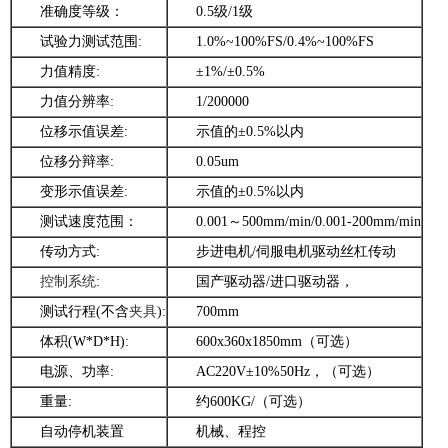
准确度等级：
0.5级/1级
试验力测试范围:
1.0%~100%FS/0.4%~100%FS
力值精度:
±1%/±0.5%
力值分辨率:
1/200000
位移示值误差:
示值的±0.5%以内
位移分辩率:
0.05um
变形示值误差:
示值的±0.5%以内
测试速度范围：
0.001～500mm/min/0.001-200mm/min
传动方式:
步进电机/伺服电机驱动丝杠传动
控制系统
:
国产驱动器/进口驱动器，
测试行程(不含
夹具
):
700mm
体积(W*D*H):
600x360x1850mm（可选）
电源、功率:
AC220V±10%50Hz，（可选）
重量:
约600KG/（可选）
自动停机装置
机械、程控